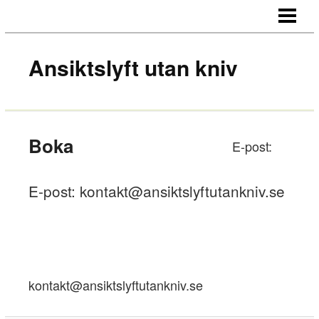
HEM
ANSIKTSLYFT
Ansiktslyft utan kniv
BEHANDLINGAR
OM OSS
KONTAKT
Boka
E-post:
E-post:
kontakt@ansiktslyftutankniv.se
kontakt@ansiktslyftutankniv.se